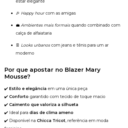
estar elegante
🎉
Happy hour
com as amigas
💼
Ambientes mais formais
quando combinado com
calça de alfaiataria
👖
Looks urbanos
com jeans e tênis para um ar
moderno
Por que apostar no Blazer Mary
Mousse?
✔️
Estilo e elegância
em uma única peça
✔️
Conforto
garantido com tecido de toque macio
✔️
Caimento que valoriza a silhueta
✔️ Ideal para
dias de clima ameno
✔️ Disponível na
Chicca Tricot
, referência em moda