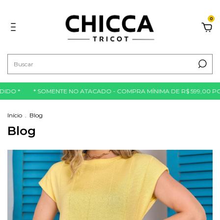
0
O *
* SOMENTE NO ATACADO - COMPRA MÍNIMA DE R$ 599,00 POR 
Início
.
Blog
Blog